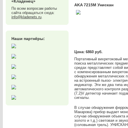
«Кладенец»
AKA 7215M Унискан
По всем вопросам работы
сайта обращаться сюда:
info@kladenets.ru
.
Наши партнёры:
Цена: 6860 руб.
Портативный вихретоковый м
поиска металлических предме
средах представляет собой в
с компенсированным вихреток
обнаружения металлических п
на встроенный пьезо- электри
индикатор. Эти же два типа и
автоматического контроля раз
(7,2)V детектор начинает под
сигналы.
В случае обнаружения ферром
Макарова) прибор выдает моно
случае обнаружения объекта и
золото и т.д.) световая и зву
(соловьиная трель). УНИСКАН