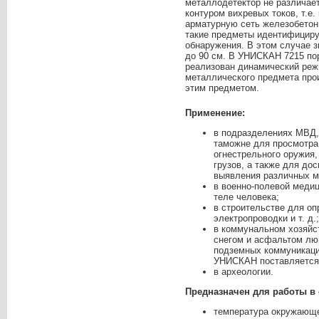
металлодетектор не различае
контуром вихревых токов, т.е
арматурную сеть железобетон
такие предметы идентифициру
обнаружения. В этом случае з
до 90 см. В УНИСКАН 7215 по
реализован динамический режи
металлического предмета про
этим предметом.
Применение:
в подразделениях МВД,
таможне для просмотра
огнестрельного оружия,
грузов, а также для до
выявления различных м
в военно-полевой медиц
теле человека;
в строительстве для о
электропроводки и т. д.;
в коммунальном хозяйс
снегом и асфальтом люк
подземных коммуникаци
УНИСКАН поставляется 
в археологии.
Предназначен для работы в
температура окружающей