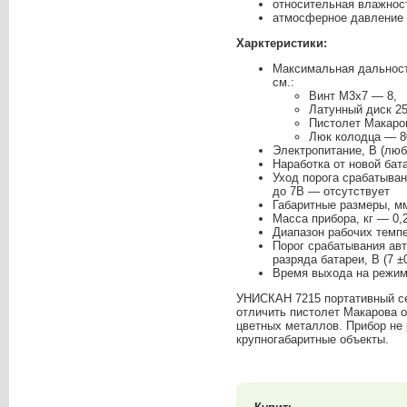
относительная влажност
атмосферное давление о
Харктеристики:
Максимальная дальност
см.:
Винт М3х7 — 8,
Латунный диск 2
Пистолет Макаро
Люк колодца — 8
Электропитание, В (любы
Наработка от новой бат
Уход порога срабатыван
до 7В — отсутствует
Габаритные размеры, м
Масса прибора, кг — 0,
Диапазон рабочих темпе
Порог срабатывания авт
разряда батареи, В (7 ±0
Время выхода на режим
УНИСКАН 7215 портативный с
отличить пистолет Макарова 
цветных металлов. Прибор не
крупногабаритные объекты.