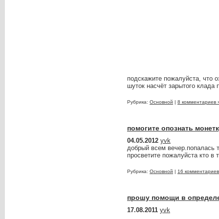
подскажите пожалуйста, что оз
шуток насчёт зарытого клада 
Рубрика:
Основной
|
8 комментариев 
помогите опознать монет
04.05.2012
yvk
добрый всем вечер.попалась т
просветите пожалуйста кто в 
Рубрика:
Основной
|
16 комментариев
прошу помощи в определ
17.08.2011
yvk