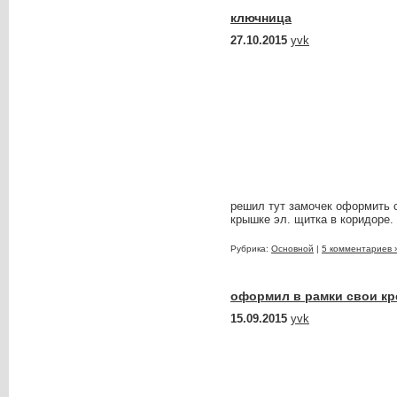
ключница
27.10.2015
yvk
решил тут замочек оформить с
крышке эл. щитка в коридоре. 
Рубрика:
Основной
|
5 комментариев 
оформил в рамки свои кр
15.09.2015
yvk