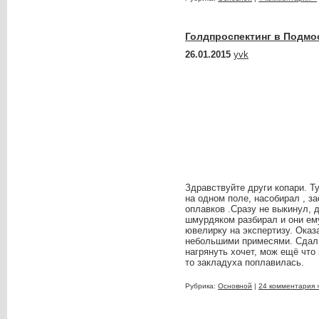
Голдпроспектинг в Подмо
26.01.2015
yvk
Здравствуйте други копари. Ту
на одном поле, насобирал , з
оплавков .Сразу не выкинул, д
шмурдяком разбирал и они ему
ювелирку на экспертизу. Оказ
небольшими примесями. Сдал п
нагрянуть хочет, мож ещё что
то закладуха поплавилась.
Рубрика:
Основной
|
24 комментария 