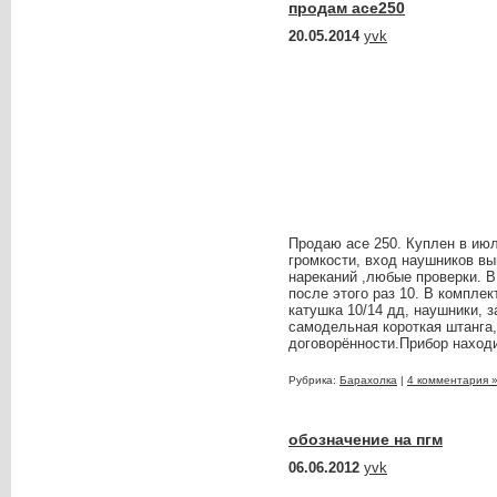
продам асе250
20.05.2014
yvk
Продаю асе 250. Куплен в июл
громкости, вход наушников вы
нареканий ,любые проверки. В
после этого раз 10. В комплект
катушка 10/14 дд, наушники, з
самодельная короткая штанга,
договорённости.Прибор находи
Рубрика:
Барахолка
|
4 комментария 
обозначение на пгм
06.06.2012
yvk