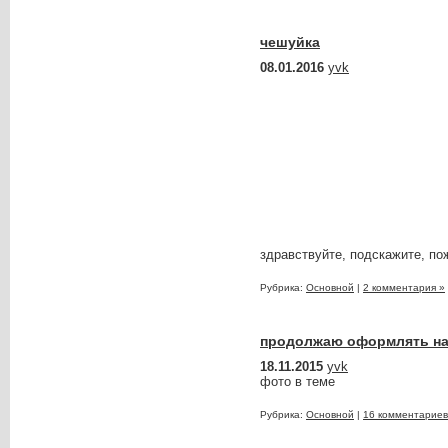
чешуйка
08.01.2016
yvk
здравствуйте, подскажите, по
Рубрика:
Основной
|
2 комментария »
продолжаю оформлять н
18.11.2015
yvk
фото в теме
Рубрика:
Основной
|
16 комментариев