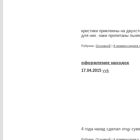
крестики приклеены на двухст
для них. наки пропитаны льн
Рубрика:
Основной
|
9 комментариев 
оформление находок
17.04.2015
yvk
4 года назад сделал отцу сув
Рубрика:
Основной
|
4 комментария »