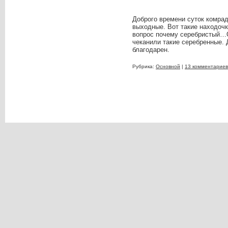
Доброго времени суток комрад
выходные. Вот такие находочк
вопрос почему cеребристый…О
чеканили такие серебренные. 
благодарен.
Рубрика:
Основной
|
13 комментариев