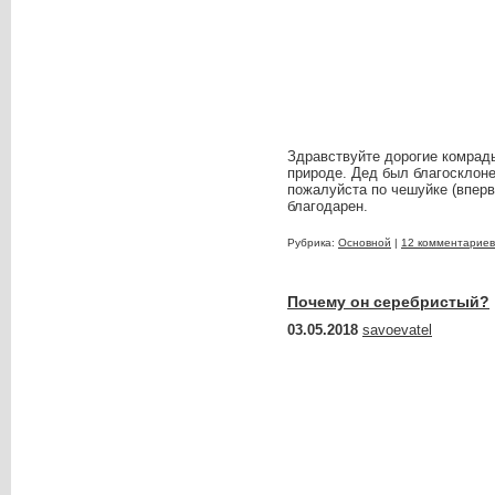
Здравствуйте дорогие комрады
природе. Дед был благосклоне
пожалуйста по чешуйке (вперв
благодарен.
Рубрика:
Основной
|
12 комментариев
Почему он серебристый?
03.05.2018
savoevatel