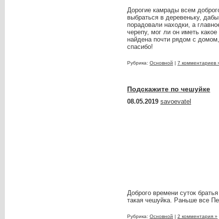
Дорогие камрады всем доброг
выбраться в деревеньку, дабы
порадовали находки, а главно
черепу, мог ли он иметь како
найдена почти рядом с домом,
спасибо!
Рубрика:
Основной
|
7 комментариев 
Подскажите по чешуйке
08.05.2019
savoevatel
Доброго времени суток братья
такая чешуйка. Раньше все Пе
Рубрика:
Основной
|
2 комментария »