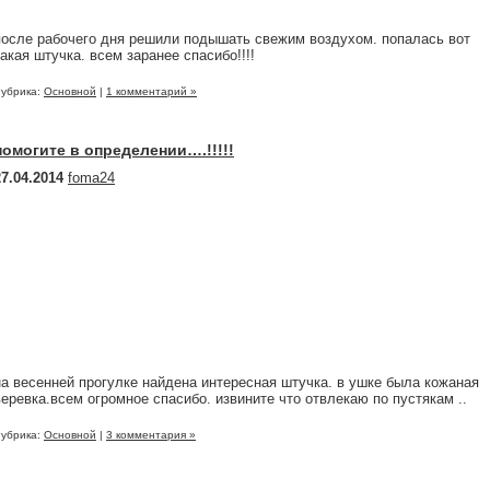
после рабочего дня решили подышать свежим воздухом. попалась вот
такая штучка. всем заранее спасибо!!!!
убрика:
Основной
|
1 комментарий »
помогите в определении….!!!!!
27.04.2014
foma24
на весенней прогулке найдена интересная штучка. в ушке была кожаная
веревка.всем огромное спасибо. извините что отвлекаю по пустякам ..
убрика:
Основной
|
3 комментария »