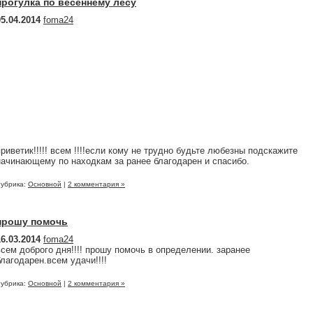
прогулка по весеннему лесу
05.04.2014
foma24
приветик!!!!! всем !!!!если кому не трудно будьте любезны подскажите
начинающему по находкам за ранее благодарен и спасибо.
убрика:
Основной
|
2 комментария »
прошу помочь
16.03.2014
foma24
всем доброго дня!!!! прошу помочь в определении. заранее
благодарен.всем удачи!!!!
убрика:
Основной
|
2 комментария »