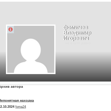
фомичев
Владимир
Игоревич
не в сети давно
Архив автора
Непонятная находка
22.10.2024
foma24