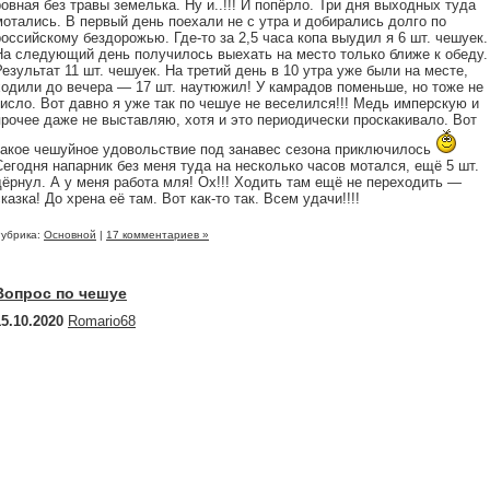
ровная без травы земелька. Ну и..!!! И попёрло. Три дня выходных туда
мотались. В первый день поехали не с утра и добирались долго по
российскому бездорожью. Где-то за 2,5 часа копа выудил я 6 шт. чешуек.
На следующий день получилось выехать на место только ближе к обеду.
Результат 11 шт. чешуек. На третий день в 10 утра уже были на месте,
ходили до вечера — 17 шт. наутюжил! У камрадов поменьше, но тоже не
кисло. Вот давно я уже так по чешуе не веселился!!! Медь имперскую и
прочее даже не выставляю, хотя и это периодически проскакивало. Вот
такое чешуйное удовольствие под занавес сезона приключилось
Сегодня напарник без меня туда на несколько часов мотался, ещё 5 шт.
дёрнул. А у меня работа мля! Ох!!! Ходить там ещё не переходить —
сказка! До хрена её там. Вот как-то так. Всем удачи!!!!
убрика:
Основной
|
17 комментариев »
Вопрос по чешуе
15.10.2020
Romario68