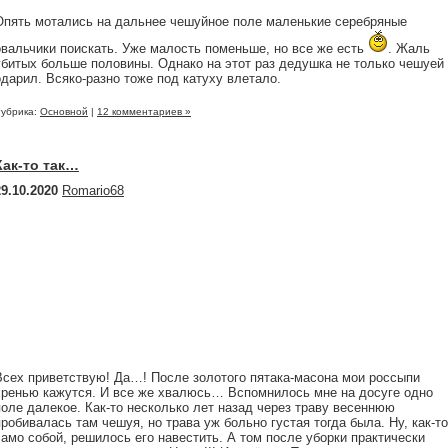
Опять мотались на дальнее чешуйное поле маленькие серебряные
овальчики поискать. Уже малость поменьше, но все же есть
. Жаль
убитых больше половины. Однако на этот раз дедушка не только чешуей
одарил. Всяко-разно тоже под катуху влетало.
убрика:
Основной
|
12 комментариев »
Как-то так…
29.10.2020
Romario68
Всех приветствую! Да…! После золотого пятака-масона мои россыпи
хренью кажутся. И все же хвалюсь… Вспомнилось мне на досуге одно
поле далекое. Как-то несколько лет назад через траву весеннюю
пробивалась там чешуя, но трава уж больно густая тогда была. Ну, как-то
само собой, решилось его навестить. А том после уборки практически