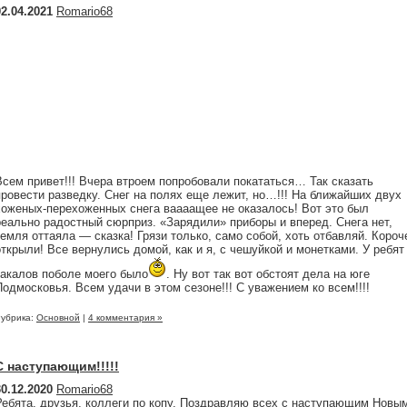
02.04.2021
Romario68
Всем привет!!! Вчера втроем попробовали покататься… Так сказать
провести разведку. Снег на полях еще лежит, но…!!! На ближайших двух
хоженых-перехоженных снега ваааащее не оказалось! Вот это был
реально радостный сюрприз. «Зарядили» приборы и вперед. Снега нет,
земля оттаяла — сказка! Грязи только, само собой, хоть отбавляй. Короч
открыли! Все вернулись домой, как и я, с чешуйкой и монетками. У ребят
какалов поболе моего было
. Ну вот так вот обстоят дела на юге
Подмосковья. Всем удачи в этом сезоне!!! С уважением ко всем!!!!
убрика:
Основной
|
4 комментария »
С наступающим!!!!!
30.12.2020
Romario68
Ребята, друзья, коллеги по копу. Поздравляю всех с наступающим Новы