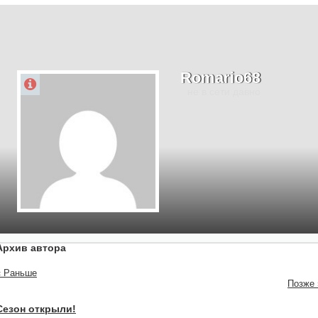
Romario68
не в сети давно
Архив автора
« Раньше
Позже 
Сезон открыли!