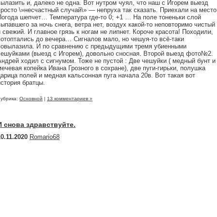
вылазить и, далеко не одна. Вот нутром чуял, что наш с Игорем выезд
просто \»несчастный случай\» — непруха так сказать. Приехали на место
Погода шепчет… Температура где-то 0; +1 … На поле тоненьки слой
выпавшего за ночь снега, ветра нет, воздух какой-то неповторимо чистый
и свежий. И главное грязь к ногам не липнет. Короче красота! Походили,
потоптались до вечера… Сигналов мало, но чешуя-то всё-таки
повылазила. И по сравнению с предыдущими тремя убиенными
чешуйками (выезд с Игорем), довольно сносная. Второй выезд фото№2.
Андрей ходил с сигнумом. Тоже не пустой : Две чешуйки ( медный бунт и
мечевая копейка Ивана Грозного в сохране), две пуги-гирьки, полушка
царица полей и медная кальсонная пуга начала 20в. Вот такая вот
история братцы.
убрика:
Основной
|
13 комментариев »
И снова здравствуйте.
10.11.2020
Romario68