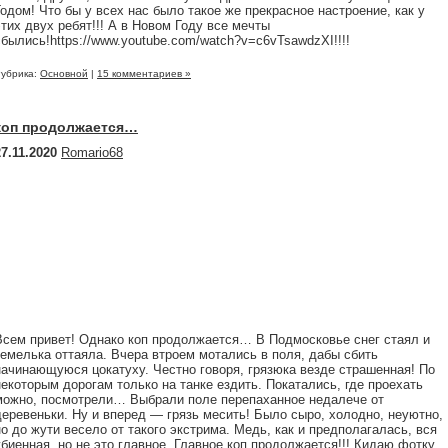
Годом! Что бы у всех нас было такое же прекрасное настроение, как у
этих двух ребят!!! А в Новом Году все мечты
сбылись!https://www.youtube.com/watch?v=c6vTsawdzXI!!!!
убрика:
Основной
|
15 комментариев »
коп продолжается…
27.11.2020
Romario68
Всем привет! Однако коп продолжается… В Подмосковье снег стаял и
земелька оттаяла. Вчера втроем мотались в поля, дабы сбить
начинающуюся цокатуху. Честно говоря, грязюка везде страшенная! По
некоторым дорогам только на танке ездить. Покатались, где проехать
можно, посмотрели… Выбрали поле перепаханное недалече от
деревеньки. Ну и вперед — грязь месить! Было сыро, холодно, неуютно,
но до жути весело от такого экстрима. Медь, как и предполагалась, вся
убиенная, но не это главное. Главное коп продолжается!!! Кидаю фотку