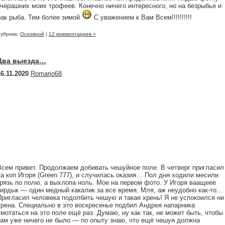
вчерашних моих трофеев. Конечно ничего интересного, но на безрыбье и
рак рыба. Тем более зимой
С уважением к Вам Всем!!!!!!!!!!
убрика:
Основной
|
12 комментариев »
Два выезда…
16.11.2020
Romario68
Всем привет. Продолжаем добивать чешуйное поле. В четверг пригласил
yа коп Игоря (Green 777), и случилась оказия… Пол дня ходили месили
грязь по полю, а выхлопа ноль. Мое на первом фото. У Игоря ваащеее
кирдык — один медный какалик за все время. Мля, аж неудобно как-то…
Пригласил человека подолбить чешую и такая хрень! Я не успокоился ни
хрена. Специально в это воскресенье подбил Андрея напарника
смотаться на это поле ещё раз. Думаю, ну как так, не может быть, чтобы
там уже ничего не было — по опыту знаю, что ещё чешуя должна